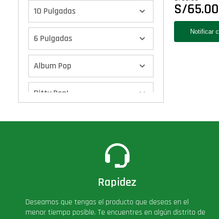
S/
65.00
10 Pulgadas
6 Pulgadas
Album Pop
Bitty Pop!
Boxes
Calendario de Adviento
Cover Pop!
Rapidez
Deseamos que tengas el producto que deseas en el
Deluxe
menor tiempo posible. Te encuentres en algún distrito de