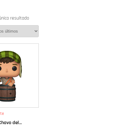
único resultado
te
havo del...