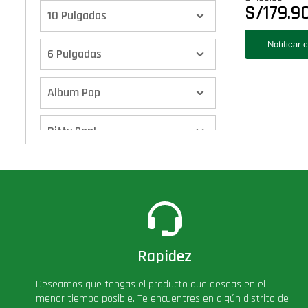
S/
179.9
10 Pulgadas
6 Pulgadas
Album Pop
Bitty Pop!
Boxes
Calendario de Adviento
Cover Pop!
Rapidez
Deseamos que tengas el producto que deseas en el
Deluxe
menor tiempo posible. Te encuentres en algún distrito de