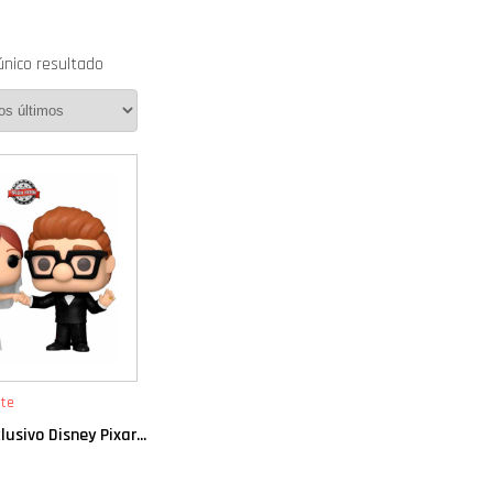
único resultado
te
usivo Disney Pixar...