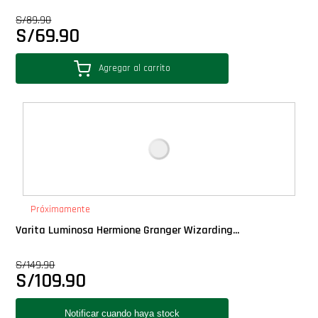
Star Wars Oferta
S/
89.90
S/
69.90
Agregar al carrito
Próximamente
Varita Luminosa Hermione Granger Wizarding...
S/
149.90
S/
109.90