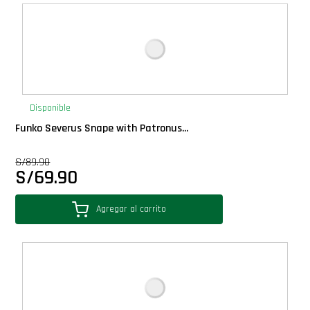
Deluxe
Ediciones Limitadas
Exclusivos
Disponible
Funko Severus Snape with Patronus...
Gift Cards
S/
89.90
S/
69.90
Llaveros Pop
Agregar al carrito
Moments
Movie Poster
Packs