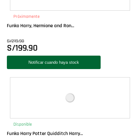
PLUS!
Próximamente
Plush
Funko Harry, Hermione and Ron...
S/
219.90
Pop Nook (Rincon)
S/
199.90
Pop Regular
Pop Rides
Pop Town
Premium
Disponible
PRÓXIMAMENTE
Funko Harry Potter Quidditch Harry...