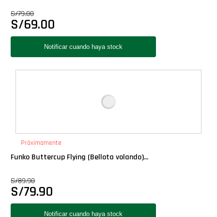
Star Wars Oferta
S/
79.00
S/
69.00
Próximamente
Funko Buttercup Flying (Bellota volando)...
S/
89.90
S/
79.90