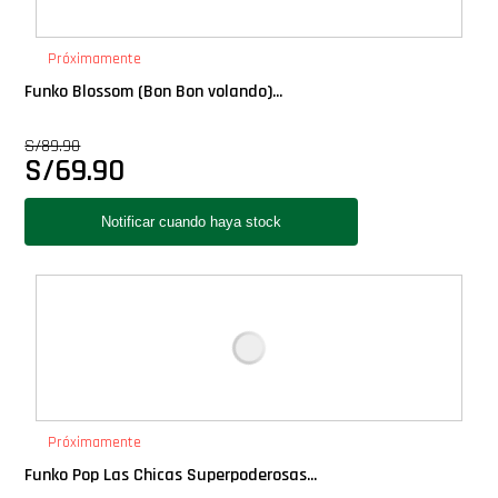
PLUS!
Próximamente
Plush
Funko Blossom (Bon Bon volando)...
S/
89.90
Pop Nook (Rincon)
S/
69.90
Pop Regular
Pop Rides
Pop Town
Premium
Próximamente
PRÓXIMAMENTE
Funko Pop Las Chicas Superpoderosas...