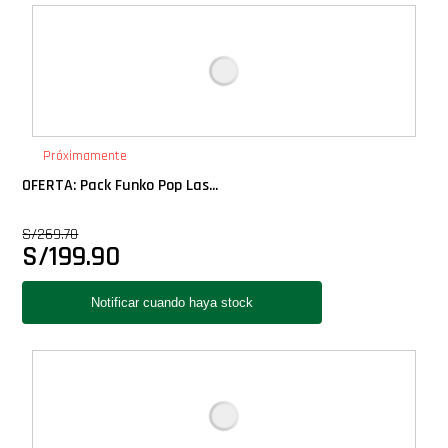
Deluxe
Ediciones Limitadas
Exclusivos
Próximamente
OFERTA: Pack Funko Pop Las...
Gift Cards
S/
269.70
S/
199.90
Llaveros Pop
Moments
Movie Poster
Packs