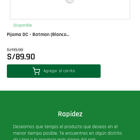
Disponible
Pijama DC - Batman (Blanco...
S/
119.90
S/
89.90
Agregar al carrito
Rapidez
Deseamos que tengas el producto que deseas en el
menor tiempo posible. Te encuentres en algún distrito
de Lima o la provincia más lejana del país.