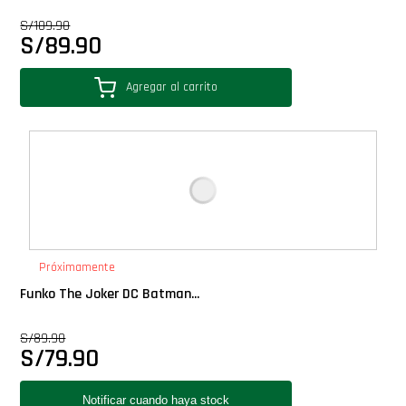
Star Wars Oferta
S/
109.90
S/
89.90
Agregar al carrito
Próximamente
Funko The Joker DC Batman...
S/
89.90
S/
79.90