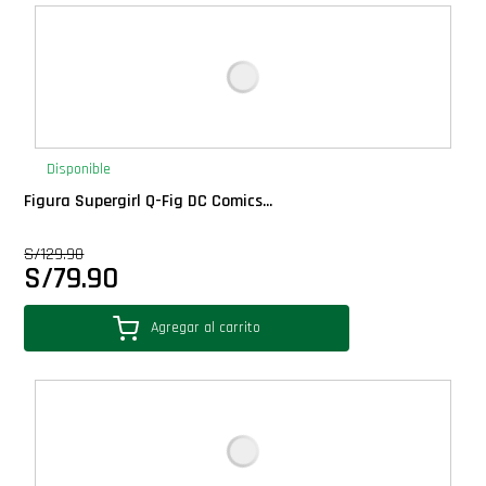
Deluxe
Ediciones Limitadas
Exclusivos
Disponible
Figura Supergirl Q-Fig DC Comics...
Gift Cards
S/
129.90
S/
79.90
Llaveros Pop
Agregar al carrito
Moments
Movie Poster
Packs