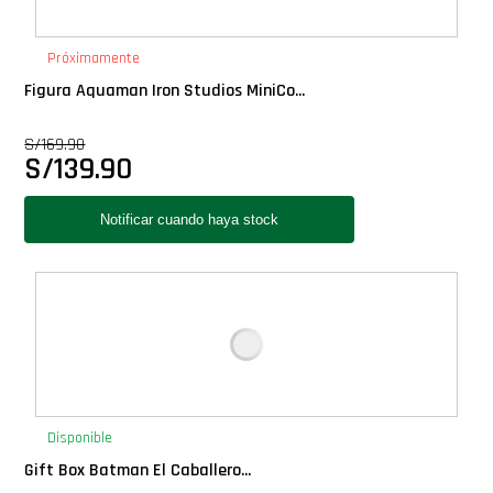
PLUS!
Próximamente
Plush
Figura Aquaman Iron Studios MiniCo...
S/
169.90
Pop Nook (Rincon)
S/
139.90
Pop Regular
Pop Rides
Pop Town
Premium
Disponible
PRÓXIMAMENTE
Gift Box Batman El Caballero...