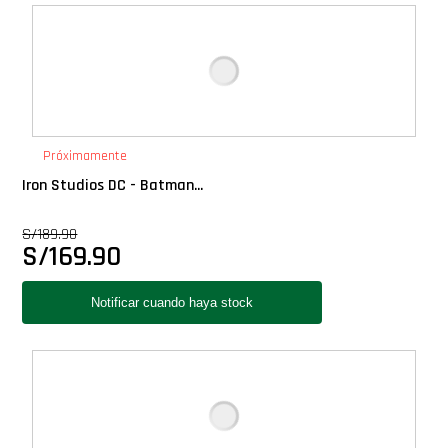
Deluxe
Ediciones Limitadas
Exclusivos
Próximamente
Iron Studios DC - Batman...
Gift Cards
S/
189.90
S/
169.90
Llaveros Pop
Moments
Movie Poster
Packs