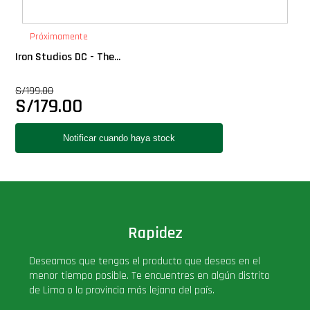
PLUS!
Próximamente
Plush
Iron Studios DC - The...
S/
199.00
Pop Nook (Rincon)
S/
179.00
Pop Regular
Pop Rides
Pop Town
Rapidez
Premium
Deseamos que tengas el producto que deseas en el
menor tiempo posible. Te encuentres en algún distrito
PRÓXIMAMENTE
de Lima o la provincia más lejana del país.