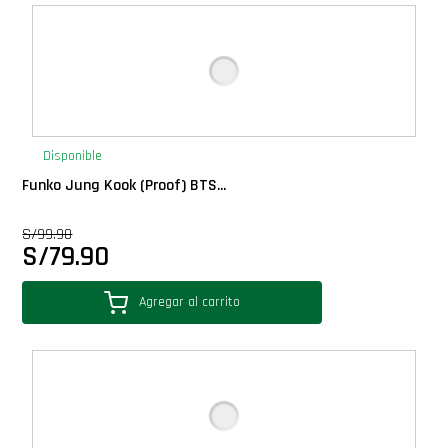
Deluxe
Ediciones Limitadas
Exclusivos
Disponible
Funko Jung Kook (Proof) BTS...
Gift Cards
S/
99.90
S/
79.90
Llaveros Pop
Agregar al carrito
Moments
Movie Poster
Packs