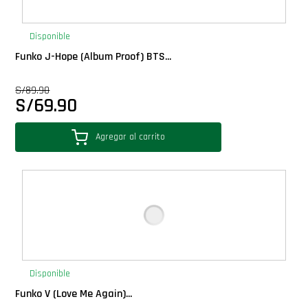
PLUS!
Disponible
Plush
Funko J-Hope (Album Proof) BTS...
S/
89.90
Pop Nook (Rincon)
S/
69.90
Pop Regular
Agregar al carrito
Pop Rides
Pop Town
Premium
Disponible
PRÓXIMAMENTE
Funko V (Love Me Again)...