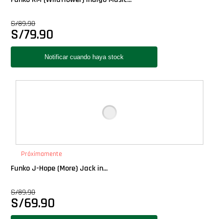
S/
89.90
S/
79.90
Próximamente
Funko J-Hope (More) Jack in...
S/
89.90
S/
69.90