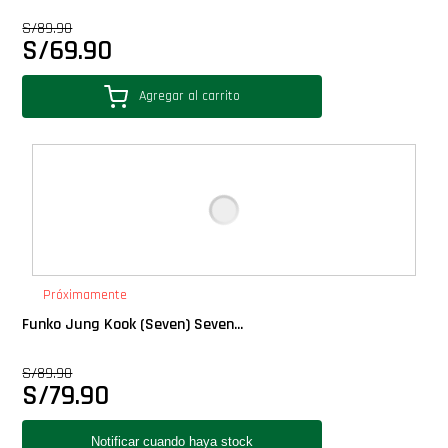
Star Wars Oferta
S/
89.90
S/
69.90
Agregar al carrito
Próximamente
Funko Jung Kook (Seven) Seven...
S/
89.90
S/
79.90