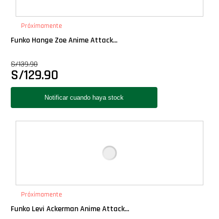
PLUS!
Próximamente
Plush
Funko Hange Zoe Anime Attack...
S/
139.90
Pop Nook (Rincon)
S/
129.90
Pop Regular
Pop Rides
Pop Town
Premium
Próximamente
PRÓXIMAMENTE
Funko Levi Ackerman Anime Attack...