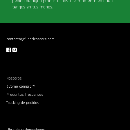
pedido de algún producto, hasta el momento en que lo
tengas en tus manos.
contacto@funaticostore.com
Nosotros
¿Cómo comprar?
Preguntas frecuentes
Tracking de pedidos
Libro de reclamaciones