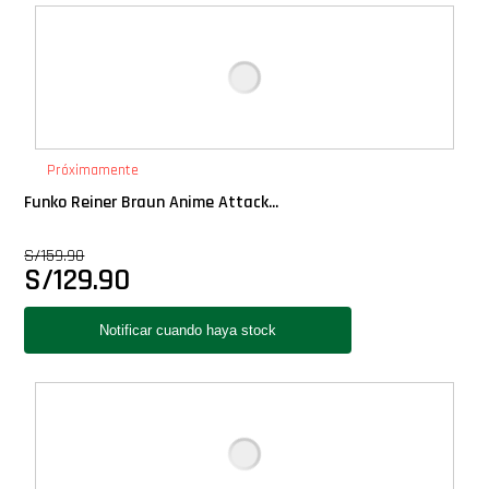
Deluxe
Ediciones Limitadas
Exclusivos
Próximamente
Funko Reiner Braun Anime Attack...
Gift Cards
S/
159.90
S/
129.90
Llaveros Pop
Moments
Movie Poster
Packs