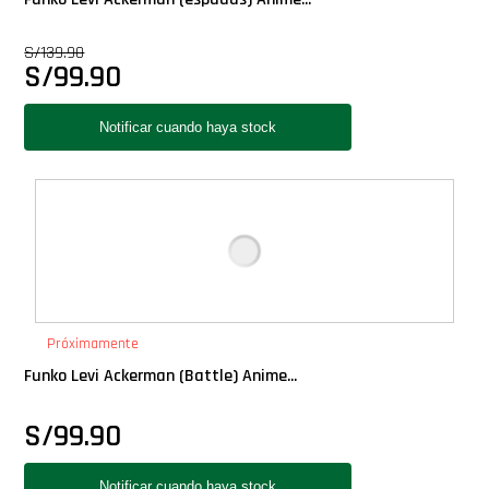
S/
139.90
S/
99.90
Próximamente
Funko Levi Ackerman (Battle) Anime...
S/
99.90