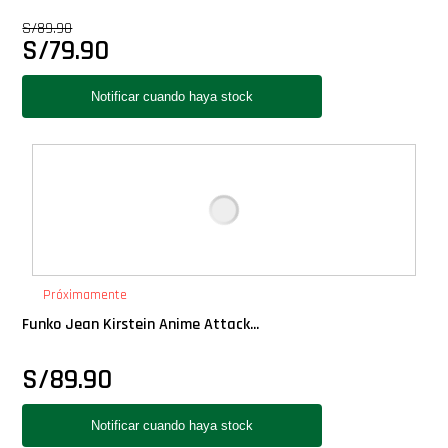
Star Wars Oferta
S/
89.90
S/
79.90
Próximamente
Funko Jean Kirstein Anime Attack...
S/
89.90