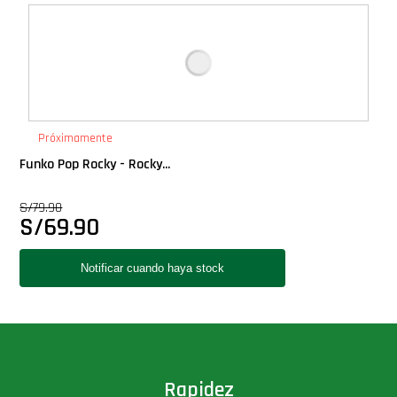
Deluxe
Ediciones Limitadas
Exclusivos
Próximamente
Funko Pop Rocky - Rocky...
Gift Cards
S/
79.90
S/
69.90
Llaveros Pop
Moments
Movie Poster
Packs
Rapidez