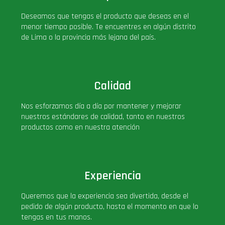
PLUS!
Deseamos que tengas el producto que deseas en el
menor tiempo posible. Te encuentres en algún distrito
de Lima o la provincia más lejana del país.
Plush
Pop Nook (Rincon)
Calidad
Pop Regular
Nos esforzamos día a día por mantener y mejorar
nuestros estándares de calidad, tanto en nuestros
Pop Rides
productos como en nuestra atención
Pop Town
Experiencia
Premium
Queremos que la experiencia sea divertida, desde el
pedido de algún producto, hasta el momento en que lo
PRÓXIMAMENTE
tengas en tus manos.