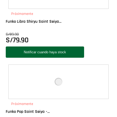
PLUS!
Próximamente
Plush
Funko Libra Shiryu Saint Seiya...
S/
89.90
Pop Nook (Rincon)
S/
79.90
Pop Regular
Pop Rides
Pop Town
Premium
Próximamente
PRÓXIMAMENTE
Funko Pop Saint Seiya -...