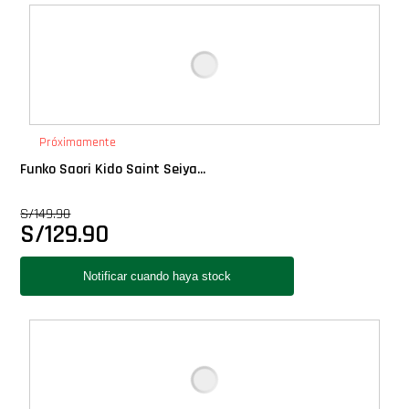
Deluxe
Ediciones Limitadas
Exclusivos
Próximamente
Funko Saori Kido Saint Seiya...
Gift Cards
S/
149.90
S/
129.90
Llaveros Pop
Moments
Movie Poster
Packs