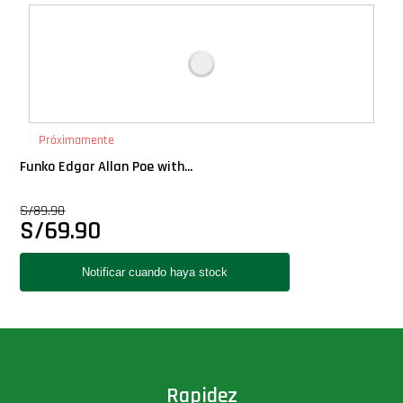
Deluxe
Ediciones Limitadas
Exclusivos
Próximamente
Funko Edgar Allan Poe with...
Gift Cards
S/
89.90
S/
69.90
Llaveros Pop
Moments
Movie Poster
Packs
Rapidez