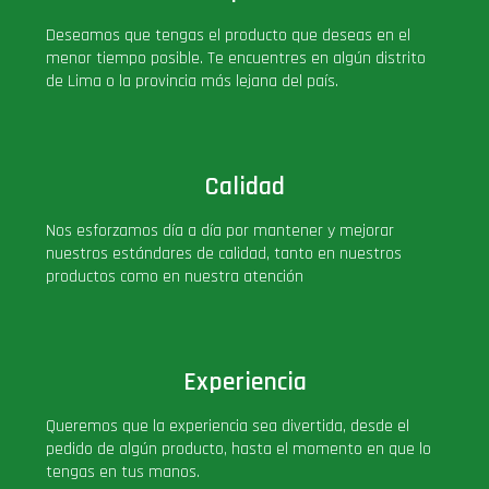
PLUS!
Deseamos que tengas el producto que deseas en el
menor tiempo posible. Te encuentres en algún distrito
de Lima o la provincia más lejana del país.
Plush
Pop Nook (Rincon)
Calidad
Pop Regular
Nos esforzamos día a día por mantener y mejorar
nuestros estándares de calidad, tanto en nuestros
Pop Rides
productos como en nuestra atención
Pop Town
Experiencia
Premium
Queremos que la experiencia sea divertida, desde el
pedido de algún producto, hasta el momento en que lo
PRÓXIMAMENTE
tengas en tus manos.