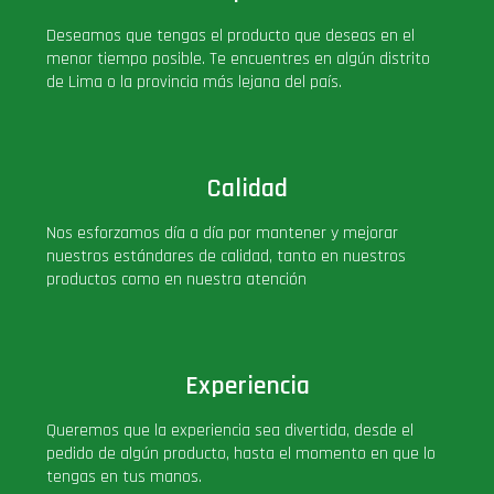
PLUS!
Deseamos que tengas el producto que deseas en el
menor tiempo posible. Te encuentres en algún distrito
de Lima o la provincia más lejana del país.
Plush
Pop Nook (Rincon)
Calidad
Pop Regular
Nos esforzamos día a día por mantener y mejorar
nuestros estándares de calidad, tanto en nuestros
Pop Rides
productos como en nuestra atención
Pop Town
Experiencia
Premium
Queremos que la experiencia sea divertida, desde el
pedido de algún producto, hasta el momento en que lo
PRÓXIMAMENTE
tengas en tus manos.