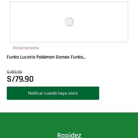
Deluxe
Ediciones Limitadas
Exclusivos
Próximamente
Funko Lucario Pokémon Games Funko...
Gift Cards
S/
89.90
S/
79.90
Llaveros Pop
Moments
Movie Poster
Packs
Rapidez