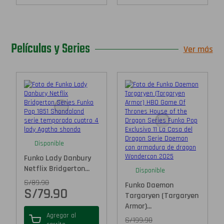
Películas y Series
Ver más
Disponible
Funko Lady Danbury
Netflix Bridgerton...
Disponible
S/
89.90
Funko Daemon
S/
79.90
Targaryen (Targaryen
Armor)...
Agregar al
S/
199.90