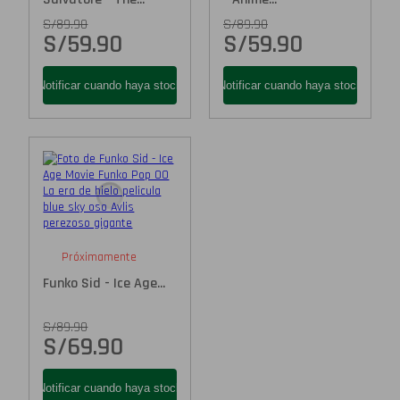
S/
89.90
S/
89.90
S/
59.90
S/
59.90
Próximamente
Funko Sid - Ice Age...
S/
89.90
S/
69.90