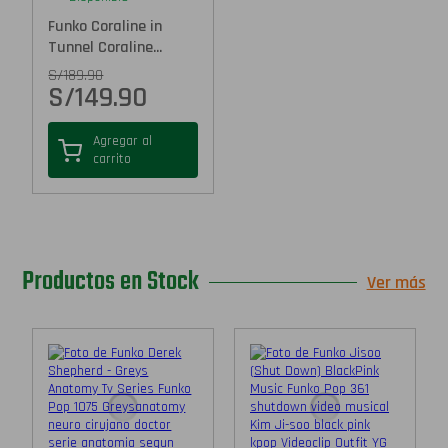
Funko Coraline in
Tunnel Coraline...
S/
189.90
S/
149.90
Agregar al
carrito
Productos en Stock
Ver más