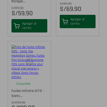
Ranger...
S/
89.90
S/
69.90
S/
89.90
S/
59.90
Agregar al
Agregar al
carrito
carrito
Disponible
Funko Infinite GITD -
Sonic...
S/
299.90