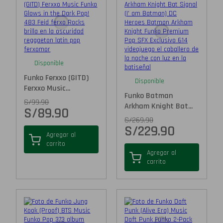
Disponible
Funko Ferxxo (GITD)
Disponible
Ferxxo Music...
Funko Batman
S/
99.90
Arkham Knight Bat...
S/
89.90
S/
269.90
S/
229.90
Agregar al
carrito
Agregar al
carrito