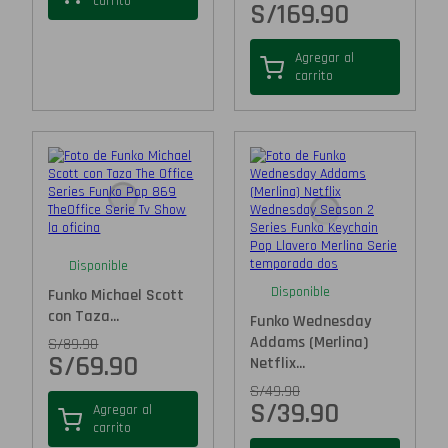
carrito
S/
169.90
Agregar al
carrito
Disponible
Disponible
Funko Michael Scott
con Taza...
Funko Wednesday
Addams (Merlina)
S/
89.90
S/
69.90
Netflix...
S/
49.90
S/
39.90
Agregar al
carrito