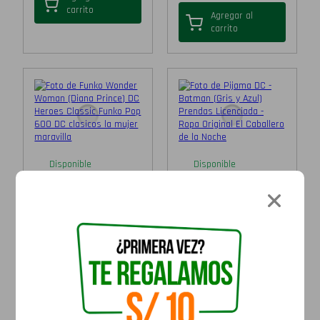
carrito
Agregar al
carrito
Disponible
Disponible
Funko Wonder Woman
Pijama DC - Batman
(Diana Prince)...
(Gris...
S/
89.90
S/
119.90
S/
79.90
S/
89.90
Agregar al
Agregar al
carrito
carrito