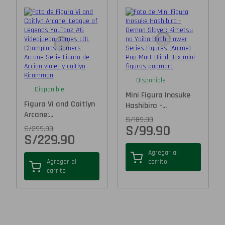
Disponible
Disponible
Mini Figura Inosuke
Figura Vi and Caitlyn
Hashibira -...
Arcane:...
S/
189.90
S/
99.90
S/
299.90
S/
229.90
Agregar al
Agregar al
carrito
carrito