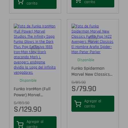
carrito
carrito
Disponible
Funko Spiderman
Marvel New Classics...
Disponible
S/
89.90
S/
79.90
Funko IronMan (Full
Power) Marvel...
Agregar al
S/
159.90
carrito
S/
129.90
Agregar al
carrito