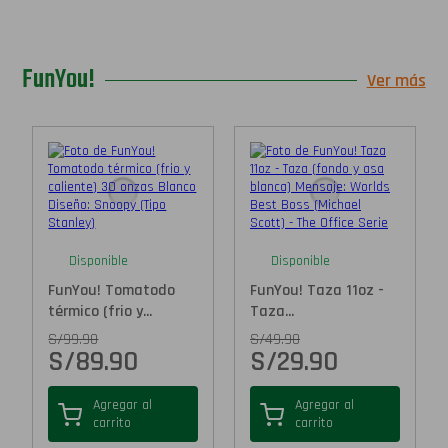
FunYou!
Ver más
Disponible
Disponible
FunYou! Tomatodo
FunYou! Taza 11oz -
térmico (frio y...
Taza...
S/
99.90
S/
49.90
S/
89.90
S/
29.90
Agregar al
Agregar al
carrito
carrito