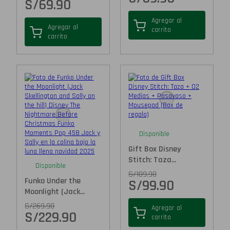
S/
69.90
Agregar al
Agregar al
carrito
carrito
Disponible
Gift Box Disney
Stitch: Taza...
Disponible
S/
109.90
Funko Under the
S/
99.90
Moonlight (Jack...
S/
269.90
Agregar al
S/
229.90
carrito