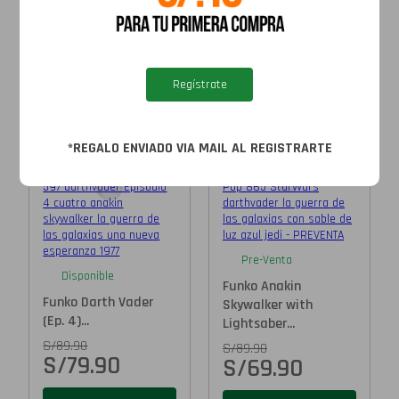
Star Wars
Ver más
Regístrate
*REGALO ENVIADO VIA MAIL AL REGISTRARTE
Pre-Venta
Disponible
Funko Anakin
Funko Darth Vader
Skywalker with
(Ep. 4)...
Lightsaber...
S/
89.90
S/
89.90
S/
79.90
S/
69.90