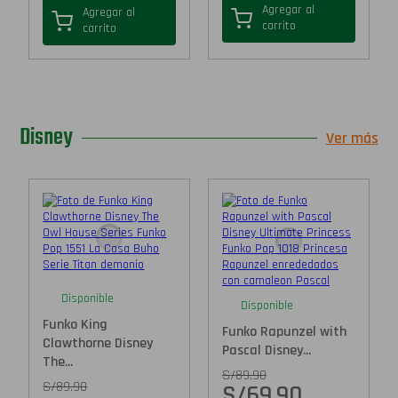
Agregar al
Agregar al
carrito
carrito
Disney
Ver más
Disponible
Disponible
Funko King
Funko Rapunzel with
Clawthorne Disney
Pascal Disney...
The...
S/
89.90
S/
89.90
S/
69.90