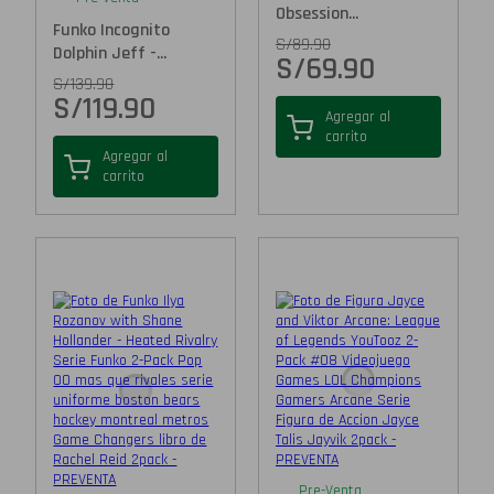
Obsession...
Funko Incognito
S/
89.90
Dolphin Jeff -...
S/
69.90
S/
139.90
S/
119.90
Agregar al
carrito
Agregar al
carrito
Pre-Venta